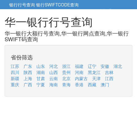
银行行号查询
银行SWIFTCODE查询
5cm小帮手
5cm.cn
华一银行行号查询
华一银行大额行号查询,华一银行网点查询,华一银行
SWIFT码查询
省份筛选
江苏
广东
山东
河北
浙江
福建
辽宁
安徽
湖北
四川
陕西
湖南
山西
贵州
河南
黑龙江
吉林
新疆
上海
甘肃
云南
北京
内蒙古
天津
江西
重庆
广西
宁夏
海南
青海
香港
西藏
澳门