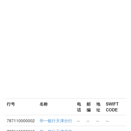
行号
名称
电
邮
地
SWIFT
话
编
址
CODE
787110000002
华一银行天津分行
--
--
--
--