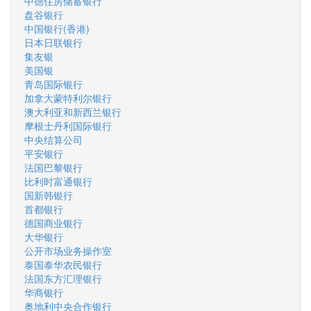
中德住房储蓄银行
盘谷银行
中国银行(香港)
日本日联银行
集友银
美国银
青岛国际银行
加拿大蒙特利尔银行
澳大利亚和新西兰银行
摩根士丹利国际银行
中央结算公司
平安银行
法国巴黎银行
比利时富通银行
国新韩银行
首都银行
德国商业银行
大华银行
公开市场业务操作室
泰国泰华农民银行
法国东方汇理银行
华商银行
奥地利中央合作银行