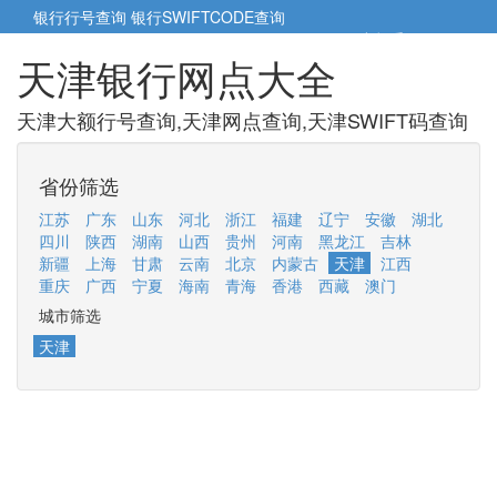
银行行号查询
银行SWIFTCODE查询
5cm小帮手
5cm.cn
天津银行网点大全
天津大额行号查询,天津网点查询,天津SWIFT码查询
省份筛选
江苏
广东
山东
河北
浙江
福建
辽宁
安徽
湖北
四川
陕西
湖南
山西
贵州
河南
黑龙江
吉林
新疆
上海
甘肃
云南
北京
内蒙古
天津
江西
重庆
广西
宁夏
海南
青海
香港
西藏
澳门
城市筛选
天津