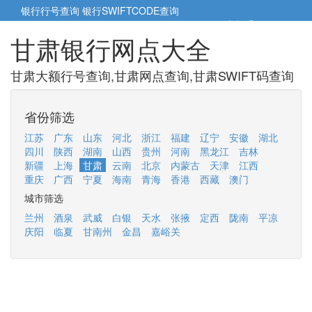
银行行号查询
银行SWIFTCODE查询
5cm小帮手
5cm.cn
甘肃银行网点大全
甘肃大额行号查询,甘肃网点查询,甘肃SWIFT码查询
省份筛选
江苏
广东
山东
河北
浙江
福建
辽宁
安徽
湖北
四川
陕西
湖南
山西
贵州
河南
黑龙江
吉林
新疆
上海
甘肃
云南
北京
内蒙古
天津
江西
重庆
广西
宁夏
海南
青海
香港
西藏
澳门
城市筛选
兰州
酒泉
武威
白银
天水
张掖
定西
陇南
平凉
庆阳
临夏
甘南州
金昌
嘉峪关