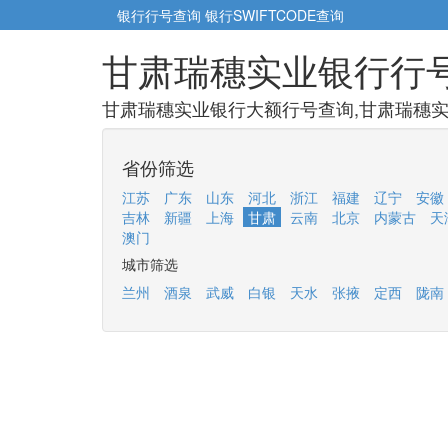
银行行号查询
银行SWIFTCODE查询
甘肃瑞穗实业银行行
甘肃瑞穗实业银行大额行号查询,甘肃瑞穗实
省份筛选
江苏
广东
山东
河北
浙江
福建
辽宁
安徽
吉林
新疆
上海
甘肃
云南
北京
内蒙古
天
澳门
城市筛选
兰州
酒泉
武威
白银
天水
张掖
定西
陇南