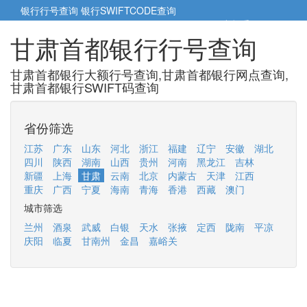
银行行号查询
银行SWIFTCODE查询
5cm小帮手
5cm.cn
甘肃首都银行行号查询
甘肃首都银行大额行号查询,甘肃首都银行网点查询,
甘肃首都银行SWIFT码查询
省份筛选
江苏
广东
山东
河北
浙江
福建
辽宁
安徽
湖北
四川
陕西
湖南
山西
贵州
河南
黑龙江
吉林
新疆
上海
甘肃
云南
北京
内蒙古
天津
江西
重庆
广西
宁夏
海南
青海
香港
西藏
澳门
城市筛选
兰州
酒泉
武威
白银
天水
张掖
定西
陇南
平凉
庆阳
临夏
甘南州
金昌
嘉峪关