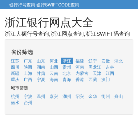
银行行号查询
银行SWIFTCODE查询
5cm小帮手
5cm.cn
浙江银行网点大全
浙江大额行号查询,浙江网点查询,浙江SWIFT码查询
省份筛选
江苏
广东
山东
河北
浙江
福建
辽宁
安徽
湖北
四川
陕西
湖南
山西
贵州
河南
黑龙江
吉林
新疆
上海
甘肃
云南
北京
内蒙古
天津
江西
重庆
广西
宁夏
海南
青海
香港
西藏
澳门
城市筛选
杭州
宁波
温州
嘉兴
湖州
绍兴
金华
衢州
舟山
丽水
台州