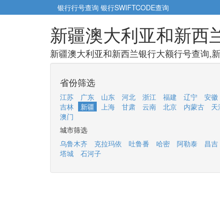
银行行号查询
银行SWIFTCODE查询
新疆澳大利亚和新西
新疆澳大利亚和新西兰银行大额行号查询,新
省份筛选
江苏
广东
山东
河北
浙江
福建
辽宁
安徽
吉林
新疆
上海
甘肃
云南
北京
内蒙古
天
澳门
城市筛选
乌鲁木齐
克拉玛依
吐鲁番
哈密
阿勒泰
昌吉
塔城
石河子