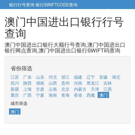
银行行号查询
银行SWIFTCODE查询
5cm小帮手
5cm.cn
澳门中国进出口银行行号
查询
澳门中国进出口银行大额行号查询,澳门中国进出口
银行网点查询,澳门中国进出口银行SWIFT码查询
省份筛选
江苏
广东
山东
河北
浙江
福建
辽宁
安徽
湖北
四川
陕西
湖南
山西
贵州
河南
黑龙江
吉林
新疆
上海
甘肃
云南
北京
内蒙古
天津
江西
重庆
广西
宁夏
海南
青海
香港
西藏
澳门
城市筛选
澳门