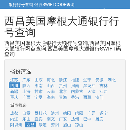
银行行号查询
银行SWIFTCODE查询
5cm小帮手
5cm.cn
西昌美国摩根大通银行行
号查询
西昌美国摩根大通银行大额行号查询,西昌美国摩根
大通银行网点查询,西昌美国摩根大通银行SWIFT码
查询
省份筛选
江苏
广东
山东
河北
浙江
福建
辽宁
安徽
湖北
四川
陕西
湖南
山西
贵州
河南
黑龙江
吉林
新疆
上海
甘肃
云南
北京
内蒙古
天津
江西
重庆
广西
宁夏
海南
青海
香港
西藏
澳门
城市筛选
成都
自贡
攀枝花
泸州
德阳
绵阳
广元
遂宁
内江
乐山
宜宾
南充
广安
达州
巴中
雅安
阿坝州
西昌
康定
资阳
眉山
凉山