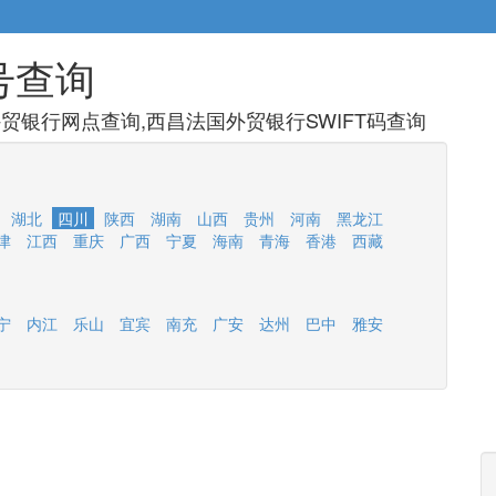
号查询
贸银行网点查询,西昌法国外贸银行SWIFT码查询
湖北
四川
陕西
湖南
山西
贵州
河南
黑龙江
津
江西
重庆
广西
宁夏
海南
青海
香港
西藏
宁
内江
乐山
宜宾
南充
广安
达州
巴中
雅安