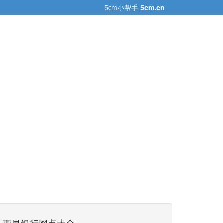
5cm小帮手
5cm.cn
西昌银行网点大全