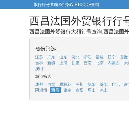
银行行号查询
银行SWIFTCODE查询
西昌法国外贸银行行
西昌法国外贸银行大额行号查询,西昌法国外
省份筛选
江苏
广东
山东
河北
浙江
福建
辽宁
安徽
吉林
新疆
上海
甘肃
云南
北京
内蒙古
天
澳门
城市筛选
成都
自贡
攀枝花
泸州
德阳
绵阳
广元
遂
阿坝州
西昌
康定
资阳
眉山
凉山