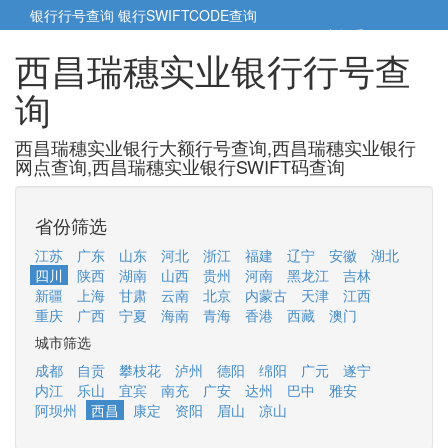
银行行号查询
银行SWIFTCODE查询
5cm小帮手
5cm.cn
西昌瑞穗实业银行行号查
询
西昌瑞穗实业银行大额行号查询,西昌瑞穗实业银行
网点查询,西昌瑞穗实业银行SWIFT码查询
省份筛选
江苏
广东
山东
河北
浙江
福建
辽宁
安徽
湖北
四川
陕西
湖南
山西
贵州
河南
黑龙江
吉林
新疆
上海
甘肃
云南
北京
内蒙古
天津
江西
重庆
广西
宁夏
海南
青海
香港
西藏
澳门
城市筛选
成都
自贡
攀枝花
泸州
德阳
绵阳
广元
遂宁
内江
乐山
宜宾
南充
广安
达州
巴中
雅安
阿坝州
西昌
康定
资阳
眉山
凉山