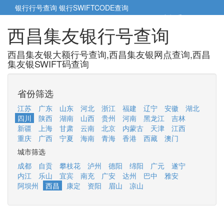
银行行号查询
银行SWIFTCODE查询
5cm小帮手
5cm.cn
西昌集友银行号查询
西昌集友银大额行号查询,西昌集友银网点查询,西昌
集友银SWIFT码查询
省份筛选
江苏
广东
山东
河北
浙江
福建
辽宁
安徽
湖北
四川
陕西
湖南
山西
贵州
河南
黑龙江
吉林
新疆
上海
甘肃
云南
北京
内蒙古
天津
江西
重庆
广西
宁夏
海南
青海
香港
西藏
澳门
城市筛选
成都
自贡
攀枝花
泸州
德阳
绵阳
广元
遂宁
内江
乐山
宜宾
南充
广安
达州
巴中
雅安
阿坝州
西昌
康定
资阳
眉山
凉山