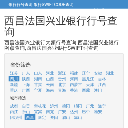
银行行号查询
银行SWIFTCODE查询
5cm小帮手
5cm.cn
西昌法国兴业银行行号查
询
西昌法国兴业银行大额行号查询,西昌法国兴业银行
网点查询,西昌法国兴业银行SWIFT码查询
省份筛选
江苏
广东
山东
河北
浙江
福建
辽宁
安徽
湖北
四川
陕西
湖南
山西
贵州
河南
黑龙江
吉林
新疆
上海
甘肃
云南
北京
内蒙古
天津
江西
重庆
广西
宁夏
海南
青海
香港
西藏
澳门
城市筛选
成都
自贡
攀枝花
泸州
德阳
绵阳
广元
遂宁
内江
乐山
宜宾
南充
广安
达州
巴中
雅安
阿坝州
西昌
康定
资阳
眉山
凉山