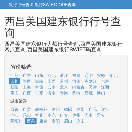
银行行号查询
银行SWIFTCODE查询
5cm小帮手
5cm.cn
西昌美国建东银行行号查
询
西昌美国建东银行大额行号查询,西昌美国建东银行
网点查询,西昌美国建东银行SWIFT码查询
省份筛选
江苏
广东
山东
河北
浙江
福建
辽宁
安徽
湖北
四川
陕西
湖南
山西
贵州
河南
黑龙江
吉林
新疆
上海
甘肃
云南
北京
内蒙古
天津
江西
重庆
广西
宁夏
海南
青海
香港
西藏
澳门
城市筛选
成都
自贡
攀枝花
泸州
德阳
绵阳
广元
遂宁
内江
乐山
宜宾
南充
广安
达州
巴中
雅安
阿坝州
西昌
康定
资阳
眉山
凉山