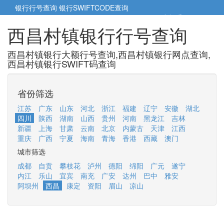
银行行号查询
银行SWIFTCODE查询
5cm小帮手
5cm.cn
西昌村镇银行行号查询
西昌村镇银行大额行号查询,西昌村镇银行网点查询,
西昌村镇银行SWIFT码查询
省份筛选
江苏
广东
山东
河北
浙江
福建
辽宁
安徽
湖北
四川
陕西
湖南
山西
贵州
河南
黑龙江
吉林
新疆
上海
甘肃
云南
北京
内蒙古
天津
江西
重庆
广西
宁夏
海南
青海
香港
西藏
澳门
城市筛选
成都
自贡
攀枝花
泸州
德阳
绵阳
广元
遂宁
内江
乐山
宜宾
南充
广安
达州
巴中
雅安
阿坝州
西昌
康定
资阳
眉山
凉山