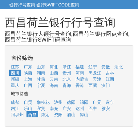
银行行号查询
银行SWIFTCODE查询
5cm小帮手
5cm.cn
西昌荷兰银行行号查询
西昌荷兰银行大额行号查询,西昌荷兰银行网点查询,
西昌荷兰银行SWIFT码查询
省份筛选
江苏
广东
山东
河北
浙江
福建
辽宁
安徽
湖北
四川
陕西
湖南
山西
贵州
河南
黑龙江
吉林
新疆
上海
甘肃
云南
北京
内蒙古
天津
江西
重庆
广西
宁夏
海南
青海
香港
西藏
澳门
城市筛选
成都
自贡
攀枝花
泸州
德阳
绵阳
广元
遂宁
内江
乐山
宜宾
南充
广安
达州
巴中
雅安
阿坝州
西昌
康定
资阳
眉山
凉山