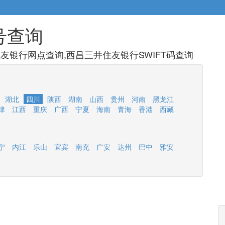
号查询
友银行网点查询,西昌三井住友银行SWIFT码查询
湖北
四川
陕西
湖南
山西
贵州
河南
黑龙江
津
江西
重庆
广西
宁夏
海南
青海
香港
西藏
宁
内江
乐山
宜宾
南充
广安
达州
巴中
雅安