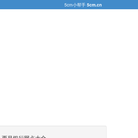
5cm小帮手
5cm.cn
西昌银行网点大全