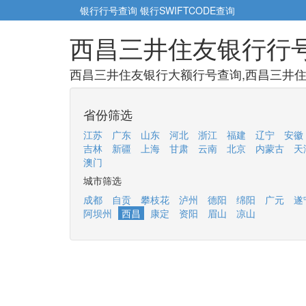
银行行号查询
银行SWIFTCODE查询
西昌三井住友银行行
西昌三井住友银行大额行号查询,西昌三井住
省份筛选
江苏
广东
山东
河北
浙江
福建
辽宁
安徽
吉林
新疆
上海
甘肃
云南
北京
内蒙古
天
澳门
城市筛选
成都
自贡
攀枝花
泸州
德阳
绵阳
广元
遂
阿坝州
西昌
康定
资阳
眉山
凉山