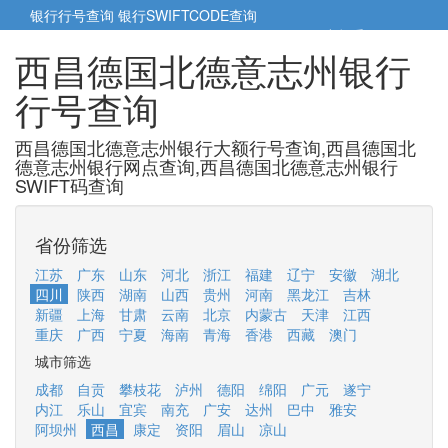
银行行号查询
银行SWIFTCODE查询
5cm小帮手
5cm.cn
西昌德国北德意志州银行
行号查询
西昌德国北德意志州银行大额行号查询,西昌德国北
德意志州银行网点查询,西昌德国北德意志州银行
SWIFT码查询
省份筛选
江苏
广东
山东
河北
浙江
福建
辽宁
安徽
湖北
四川
陕西
湖南
山西
贵州
河南
黑龙江
吉林
新疆
上海
甘肃
云南
北京
内蒙古
天津
江西
重庆
广西
宁夏
海南
青海
香港
西藏
澳门
城市筛选
成都
自贡
攀枝花
泸州
德阳
绵阳
广元
遂宁
内江
乐山
宜宾
南充
广安
达州
巴中
雅安
阿坝州
西昌
康定
资阳
眉山
凉山