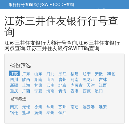
银行行号查询
银行SWIFTCODE查询
5cm小帮手
5cm.cn
江苏三井住友银行行号查
询
江苏三井住友银行大额行号查询,江苏三井住友银行
网点查询,江苏三井住友银行SWIFT码查询
省份筛选
江苏
广东
山东
河北
浙江
福建
辽宁
安徽
湖北
四川
陕西
湖南
山西
贵州
河南
黑龙江
吉林
新疆
上海
甘肃
云南
北京
内蒙古
天津
江西
重庆
广西
宁夏
海南
青海
香港
西藏
澳门
城市筛选
南京
无锡
徐州
常州
苏州
南通
连云港
淮安
宿迁
盐城
扬州
泰州
镇江