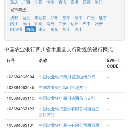
重庆
广西
宁夏
海南
青海
香港
西藏
澳门
城市筛选
成都
自贡
攀枝花
泸州
德阳
绵阳
广元
遂宁
内江
乐山
宜宾
南充
广安
达州
巴中
雅安
阿坝州
西昌
康定
资阳
眉山
凉山
中国农业银行四川省木里县支行附近的银行网点
行号
名称
SWIFT
CODE
103684063004
中国农业银行四川省凉山州分行
--
103684063045
中国农业银行凉山官地支行
--
103684063115
中国农业银行四川省西昌市支行
--
103684063123
中国农业银行股份有限公司西昌三
--
岔口支行
103684063131
中国农业银行股份有限公司西昌西
--