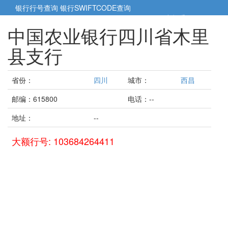
银行行号查询
银行SWIFTCODE查询
5cm小帮手
5cm.cn
中国农业银行四川省木里
县支行
省份：
四川
城市：
西昌
邮编：615800
电话：--
地址：
--
大额行号: 103684264411