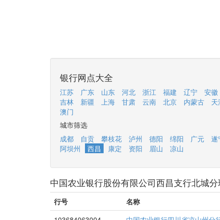
银行网点大全
江苏
广东
山东
河北
浙江
福建
辽宁
安徽
吉林
新疆
上海
甘肃
云南
北京
内蒙古
天
澳门
城市筛选
成都
自贡
攀枝花
泸州
德阳
绵阳
广元
遂
阿坝州
西昌
康定
资阳
眉山
凉山
中国农业银行股份有限公司西昌支行北城分
行号
名称
103684063004
中国农业银行四川省凉山州分