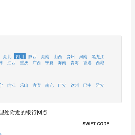
湖北
四川
陕西
湖南
山西
贵州
河南
黑龙江
津
江西
重庆
广西
宁夏
海南
青海
香港
西藏
宁
内江
乐山
宜宾
南充
广安
达州
巴中
雅安
理处附近的银行网点
SWIFT CODE
行
--