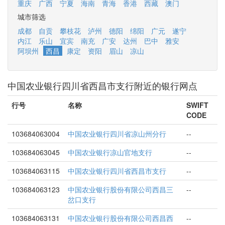
重庆
广西
宁夏
海南
青海
香港
西藏
澳门
城市筛选
成都
自贡
攀枝花
泸州
德阳
绵阳
广元
遂宁
内江
乐山
宜宾
南充
广安
达州
巴中
雅安
阿坝州
西昌
康定
资阳
眉山
凉山
中国农业银行四川省西昌市支行附近的银行网点
行号
名称
SWIFT
CODE
103684063004
中国农业银行四川省凉山州分行
--
103684063045
中国农业银行凉山官地支行
--
103684063115
中国农业银行四川省西昌市支行
--
103684063123
中国农业银行股份有限公司西昌三
--
岔口支行
103684063131
中国农业银行股份有限公司西昌西
--