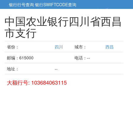
银行行号查询
银行SWIFTCODE查询
5cm小帮手
5cm.cn
中国农业银行四川省西昌
市支行
省份：
四川
城市：
西昌
邮编：615000
电话：--
地址：
--
大额行号: 103684063115