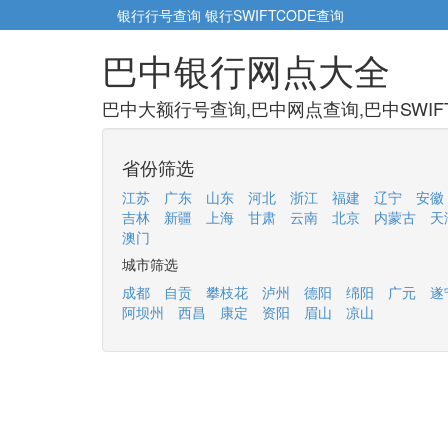
银行行号查询
银行SWIFTCODE查询
巴中银行网点大全
巴中大额行号查询,巴中网点查询,巴中SWIF
省份筛选
江苏
广东
山东
河北
浙江
福建
辽宁
安徽
吉林
新疆
上海
甘肃
云南
北京
内蒙古
天
澳门
城市筛选
成都
自贡
攀枝花
泸州
德阳
绵阳
广元
遂
阿坝州
西昌
康定
资阳
眉山
凉山