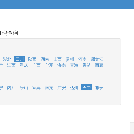
T码查询
湖北
四川
陕西
湖南
山西
贵州
河南
黑龙江
津
江西
重庆
广西
宁夏
海南
青海
香港
西藏
宁
内江
乐山
宜宾
南充
广安
达州
巴中
雅安