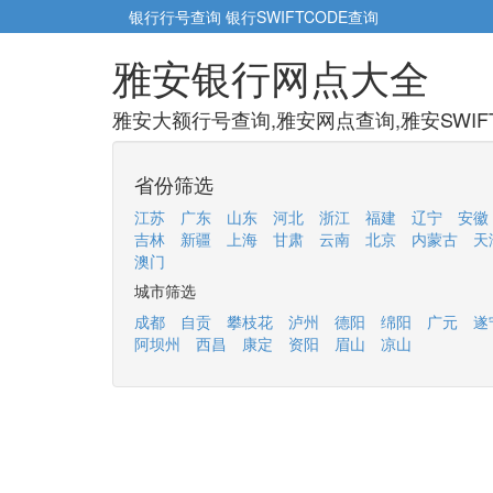
银行行号查询
银行SWIFTCODE查询
雅安银行网点大全
雅安大额行号查询,雅安网点查询,雅安SWIF
省份筛选
江苏
广东
山东
河北
浙江
福建
辽宁
安徽
吉林
新疆
上海
甘肃
云南
北京
内蒙古
天
澳门
城市筛选
成都
自贡
攀枝花
泸州
德阳
绵阳
广元
遂
阿坝州
西昌
康定
资阳
眉山
凉山