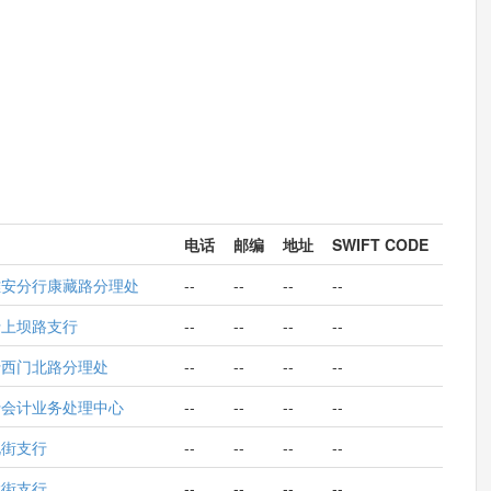
电话
邮编
地址
SWIFT CODE
雅安分行康藏路分理处
--
--
--
--
行上坝路支行
--
--
--
--
行西门北路分理处
--
--
--
--
行会计业务处理中心
--
--
--
--
北街支行
--
--
--
--
大街支行
--
--
--
--