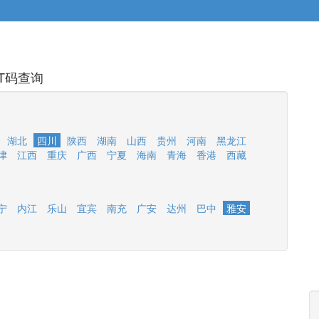
T码查询
湖北
四川
陕西
湖南
山西
贵州
河南
黑龙江
津
江西
重庆
广西
宁夏
海南
青海
香港
西藏
宁
内江
乐山
宜宾
南充
广安
达州
巴中
雅安