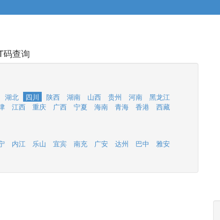
T码查询
湖北
四川
陕西
湖南
山西
贵州
河南
黑龙江
津
江西
重庆
广西
宁夏
海南
青海
香港
西藏
宁
内江
乐山
宜宾
南充
广安
达州
巴中
雅安