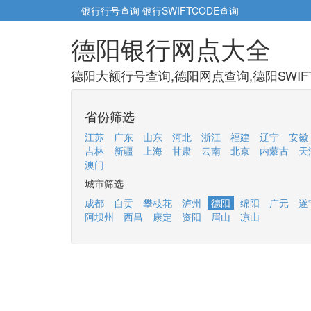
银行行号查询
银行SWIFTCODE查询
德阳银行网点大全
德阳大额行号查询,德阳网点查询,德阳SWIF
省份筛选
江苏
广东
山东
河北
浙江
福建
辽宁
安徽
吉林
新疆
上海
甘肃
云南
北京
内蒙古
天
澳门
城市筛选
成都
自贡
攀枝花
泸州
德阳
绵阳
广元
遂
阿坝州
西昌
康定
资阳
眉山
凉山