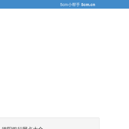
5cm小帮手
5cm.cn
德阳银行网点大全