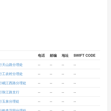
电话
邮编
地址
SWIFT CODE
行天山路分理处
--
--
--
--
行工农村分理处
--
--
--
--
行岷江西路分理处
--
--
--
--
行珠江路支行
--
--
--
--
行玉泉分理处
--
--
--
--
行银杏花园分理处
--
--
--
--