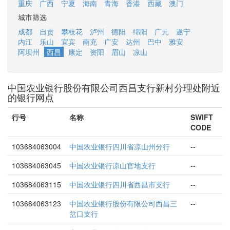
重庆
广西
宁夏
海南
青海
香港
西藏
澳门
城市筛选
成都
自贡
攀枝花
泸州
德阳
绵阳
广元
遂宁
内江
乐山
宜宾
南充
广安
达州
巴中
雅安
阿坝州
西昌
康定
资阳
眉山
凉山
中国农业银行股份有限公司西昌支行新村分理处附近
的银行网点
行号
名称
SWIFT
CODE
103684063004
中国农业银行四川省凉山州分行
--
103684063045
中国农业银行凉山官地支行
--
103684063115
中国农业银行四川省西昌市支行
--
103684063123
中国农业银行股份有限公司西昌三
--
岔口支行