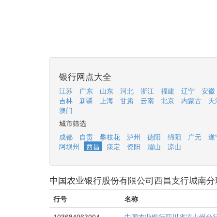
银行网点大全
江苏
广东
山东
河北
浙江
福建
辽宁
安徽
吉林
新疆
上海
甘肃
云南
北京
内蒙古
天
澳门
城市筛选
成都
自贡
攀枝花
泸州
德阳
绵阳
广元
遂
阿坝州
西昌
康定
资阳
眉山
凉山
中国农业银行股份有限公司西昌支行城南分
行号
名称
103684063004
中国农业银行四川省凉山州分