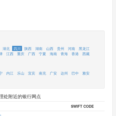
湖北
四川
陕西
湖南
山西
贵州
河南
黑龙江
津
江西
重庆
广西
宁夏
海南
青海
香港
西藏
宁
内江
乐山
宜宾
南充
广安
达州
巴中
雅安
理处附近的银行网点
SWIFT CODE
行
--