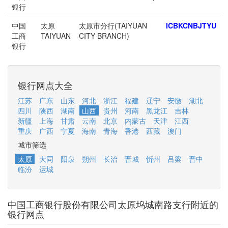
银行
中国
太原
太原市分行(TAIYUAN
ICBKCNBJTYU
工商
TAIYUAN
CITY BRANCH)
银行
银行网点大全
江苏
广东
山东
河北
浙江
福建
辽宁
安徽
湖北
四川
陕西
湖南
山西
贵州
河南
黑龙江
吉林
新疆
上海
甘肃
云南
北京
内蒙古
天津
江西
重庆
广西
宁夏
海南
青海
香港
西藏
澳门
城市筛选
太原
大同
阳泉
朔州
长治
晋城
忻州
吕梁
晋中
临汾
运城
中国工商银行股份有限公司太原坞城南路支行附近的
银行网点