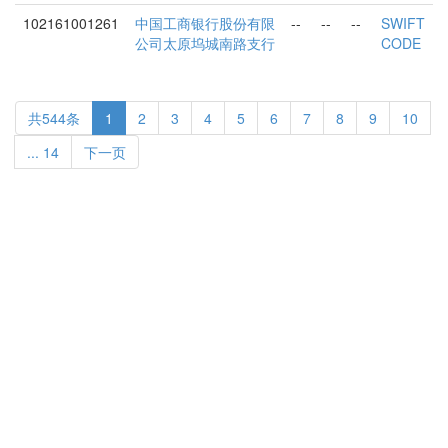
102161001261
中国工商银行股份有限
--
--
--
SWIFT
公司太原坞城南路支行
CODE
共544条
1
2
3
4
5
6
7
8
9
10
... 14
下一页