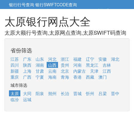
银行行号查询
银行SWIFTCODE查询
5cm小帮手
5cm.cn
太原银行网点大全
太原大额行号查询,太原网点查询,太原SWIFT码查询
省份筛选
江苏
广东
山东
河北
浙江
福建
辽宁
安徽
湖北
四川
陕西
湖南
山西
贵州
河南
黑龙江
吉林
新疆
上海
甘肃
云南
北京
内蒙古
天津
江西
重庆
广西
宁夏
海南
青海
香港
西藏
澳门
城市筛选
太原
大同
阳泉
朔州
长治
晋城
忻州
吕梁
晋中
临汾
运城