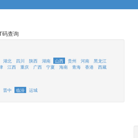
T码查询
湖北
四川
陕西
湖南
山西
贵州
河南
黑龙江
津
江西
重庆
广西
宁夏
海南
青海
香港
西藏
晋中
临汾
运城