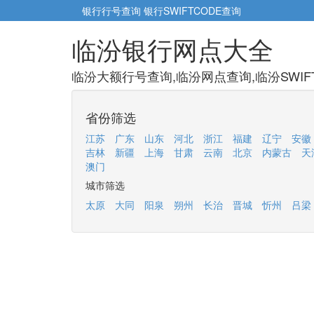
银行行号查询
银行SWIFTCODE查询
临汾银行网点大全
临汾大额行号查询,临汾网点查询,临汾SWIF
省份筛选
江苏
广东
山东
河北
浙江
福建
辽宁
安徽
吉林
新疆
上海
甘肃
云南
北京
内蒙古
天
澳门
城市筛选
太原
大同
阳泉
朔州
长治
晋城
忻州
吕梁