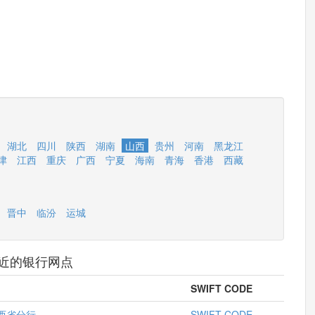
湖北
四川
陕西
湖南
山西
贵州
河南
黑龙江
津
江西
重庆
广西
宁夏
海南
青海
香港
西藏
晋中
临汾
运城
近的银行网点
SWIFT CODE
西省分行
SWIFT CODE