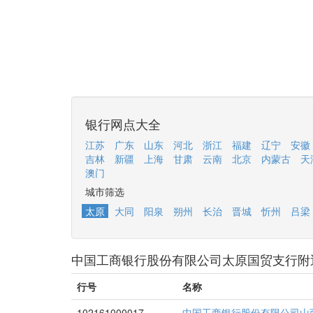
银行网点大全
江苏
广东
山东
河北
浙江
福建
辽宁
安徽
吉林
新疆
上海
甘肃
云南
北京
内蒙古
天
澳门
城市筛选
太原
大同
阳泉
朔州
长治
晋城
忻州
吕梁
中国工商银行股份有限公司太原国贸支行附
行号
名称
102161000017
中国工商银行股份有限公司山