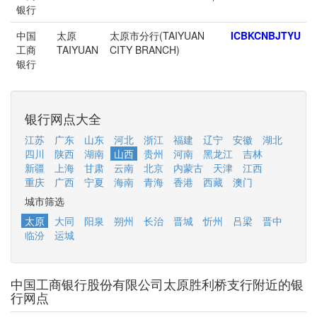
银行
中国
太原
太原市分行(TAIYUAN
ICBKCNBJTYU
工商
TAIYUAN
CITY BRANCH)
银行
银行网点大全
江苏
广东
山东
河北
浙江
福建
辽宁
安徽
湖北
四川
陕西
湖南
山西
贵州
河南
黑龙江
吉林
新疆
上海
甘肃
云南
北京
内蒙古
天津
江西
重庆
广西
宁夏
海南
青海
香港
西藏
澳门
城市筛选
太原
大同
阳泉
朔州
长治
晋城
忻州
吕梁
晋中
临汾
运城
中国工商银行股份有限公司太原胜利桥支行附近的银
行网点