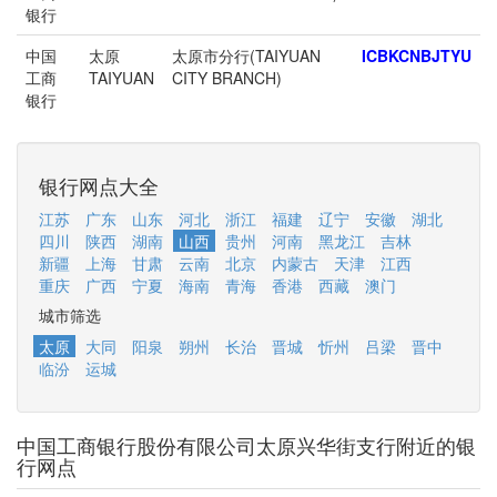
银行
中国
太原
太原市分行(TAIYUAN
ICBKCNBJTYU
工商
TAIYUAN
CITY BRANCH)
银行
银行网点大全
江苏
广东
山东
河北
浙江
福建
辽宁
安徽
湖北
四川
陕西
湖南
山西
贵州
河南
黑龙江
吉林
新疆
上海
甘肃
云南
北京
内蒙古
天津
江西
重庆
广西
宁夏
海南
青海
香港
西藏
澳门
城市筛选
太原
大同
阳泉
朔州
长治
晋城
忻州
吕梁
晋中
临汾
运城
中国工商银行股份有限公司太原兴华街支行附近的银
行网点