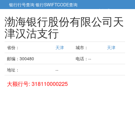
银行行号查询
银行SWIFTCODE查询
5cm小帮手
5cm.cn
渤海银行股份有限公司天
津汉沽支行
省份：
天津
城市：
天津
邮编：300480
电话：--
地址：
--
大额行号: 318110000225