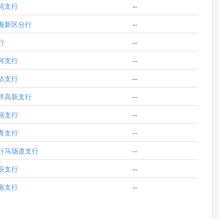
苑支行
--
海新区分行
--
行
--
河支行
--
沽支行
--
洋高新支行
--
丽支行
--
青支行
--
行马场道支行
--
辰支行
--
南支行
--