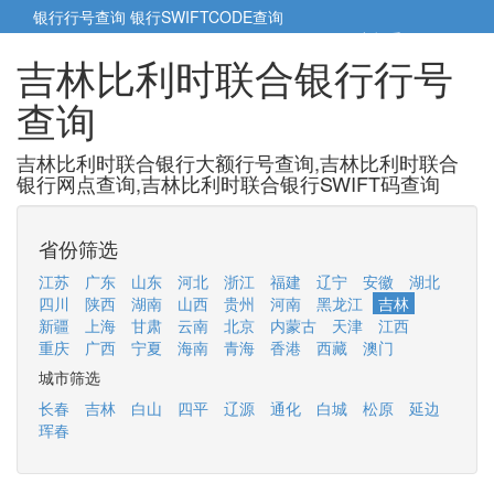
银行行号查询
银行SWIFTCODE查询
5cm小帮手
5cm.cn
吉林比利时联合银行行号
查询
吉林比利时联合银行大额行号查询,吉林比利时联合
银行网点查询,吉林比利时联合银行SWIFT码查询
省份筛选
江苏
广东
山东
河北
浙江
福建
辽宁
安徽
湖北
四川
陕西
湖南
山西
贵州
河南
黑龙江
吉林
新疆
上海
甘肃
云南
北京
内蒙古
天津
江西
重庆
广西
宁夏
海南
青海
香港
西藏
澳门
城市筛选
长春
吉林
白山
四平
辽源
通化
白城
松原
延边
珲春