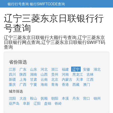
银行行号查询
银行SWIFTCODE查询
5cm小帮手
5cm.cn
辽宁三菱东京日联银行行
号查询
辽宁三菱东京日联银行大额行号查询,辽宁三菱东京
日联银行网点查询,辽宁三菱东京日联银行SWIFT码
查询
省份筛选
江苏
广东
山东
河北
浙江
福建
辽宁
安徽
湖北
四川
陕西
湖南
山西
贵州
河南
黑龙江
吉林
新疆
上海
甘肃
云南
北京
内蒙古
天津
江西
重庆
广西
宁夏
海南
青海
香港
西藏
澳门
城市筛选
沈阳
大连
鞍山
抚顺
朝阳
本溪
丹东
营口
锦州
葫芦岛
阜新
辽阳
盘锦
铁岭